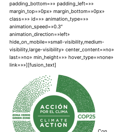
padding_bottom=»» padding_left=»»
margin_top=»0px» margin_bottom=»0px»
class=»» id=»» animation_type=»»
animation_speed=»0.3″
animation_direction=»left»
hide_on_mobile=»small-visibility,medium-
visibility,large-visibility» center_content=»no»
last=»no» min_height=»» hover_type=»none»
link=»»][fusion_text]
Con